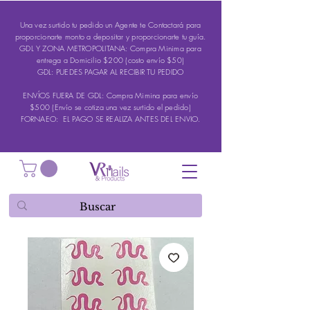
Una vez surtido tu pedido un Agente te Contactará para
proporcionarte monto a depositar y proporcionarte tu guía.
GDL Y ZONA METROPOLITANA: Compra Minima para
entrega a Domicilio $200 (costo envío $50)
GDL: PUEDES PAGAR AL RECIBIR TU PEDIDO
ENVÍOS FUERA DE GDL: Compra Mimina para envío
$500 (Envío se cotiza una vez surtido el pedido)
FORNAEO: EL PAGO SE REALIZA ANTES DEL ENVIO.