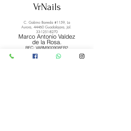
VrNails
C. Gabino Barreda #1159, La
Aurora, 44460 Guadalajara, Jal.
33-1251-8270
Marco Antonio Valdez
de la Rosa.
RFC: VARM900908ER2
© 2022 by Marco Antonio Valdez
de la Rosa. RFC:
VARM900908ER2
#uñas #pestañas #nagaraku #cera #depilación
#belleza #vrnails #capilar #skincare #piel #productos
#lashista #lashes #belleza #productosdebelleza
Envíos y Devoluciones
Términos y Condiciones