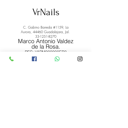
VrNails
C. Gabino Barreda #1159, La
Aurora, 44460 Guadalajara, Jal.
33-1251-8270
Marco Antonio Valdez
de la Rosa.
RFC: VARM900908ER2
© 2022 by Marco Antonio Valdez
de la Rosa. RFC:
VARM900908ER2
#uñas #pestañas #nagaraku #cera #depilación
#belleza #vrnails #capilar #skincare #piel #productos
#lashista #lashes #belleza #productosdebelleza
Envíos y Devoluciones
Términos y Condiciones