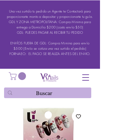
Una vez surtido tu pedido un Agente te Contactará para
proporcionarte monto a depositar y proporcionarte tu guía.
GDL Y ZONA METROPOLITANA: Compra Minima para
entrega a Domicilio $200 (costo envío $50)
GDL: PUEDES PAGAR AL RECIBIR TU PEDIDO
ENVÍOS FUERA DE GDL: Compra Mimina para envío
$500 (Envío se cotiza una vez surtido el pedido)
FORNAEO: EL PAGO SE REALIZA ANTES DEL ENVIO.