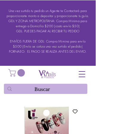
Una vez surtido tu pedido un Agente te Contactará para
proporcionarte monto a depositar y proporcionarte tu guía.
GDL Y ZONA METROPOLITANA: Compra Minima para
entrega a Domicilio $200 (costo envío $50)
GDL: PUEDES PAGAR AL RECIBIR TU PEDIDO
ENVÍOS FUERA DE GDL: Compra Mimina para envío
$500 (Envío se cotiza una vez surtido el pedido)
FORNAEO: EL PAGO SE REALIZA ANTES DEL ENVIO.