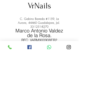
VrNails
C. Gabino Barreda #1159, La
Aurora, 44460 Guadalajara, Jal.
33-1251-8270
Marco Antonio Valdez
de la Rosa.
RFC: VARM900908ER2
© 2022 by Marco Antonio Valdez
de la Rosa. RFC:
VARM900908ER2
#uñas #pestañas #nagaraku #cera #depilación
#belleza #vrnails #capilar #skincare #piel #productos
#lashista #lashes #belleza #productosdebelleza
Envíos y Devoluciones
Términos y Condiciones