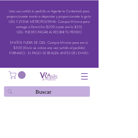
Una vez surtido tu pedido un Agente te Contactará para
proporcionarte monto a depositar y proporcionarte tu guía.
GDL Y ZONA METROPOLITANA: Compra Minima para
entrega a Domicilio $200 (costo envío $50)
GDL: PUEDES PAGAR AL RECIBIR TU PEDIDO
ENVÍOS FUERA DE GDL: Compra Mimina para envío
$500 (Envío se cotiza una vez surtido el pedido)
FORNAEO: EL PAGO SE REALIZA ANTES DEL ENVIO.