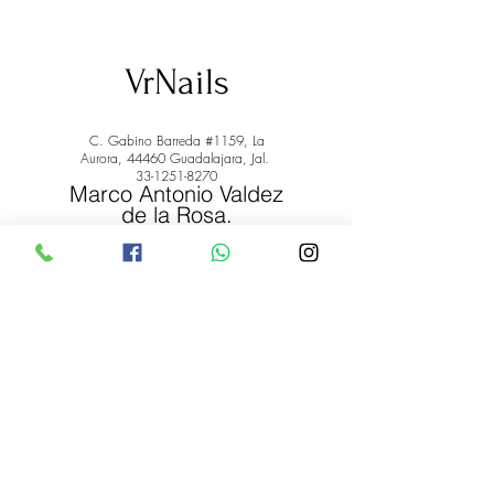
VrNails
C. Gabino Barreda #1159, La
Aurora, 44460 Guadalajara, Jal.
33-1251-8270
Marco Antonio Valdez
de la Rosa.
RFC: VARM900908ER2
© 2022 by Marco Antonio Valdez
de la Rosa. RFC:
VARM900908ER2
#uñas #pestañas #nagaraku #cera #depilación
#belleza #vrnails #capilar #skincare #piel #productos
#lashista #lashes #belleza #productosdebelleza
Envíos y Devoluciones