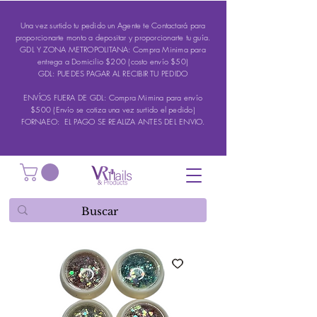
Una vez surtido tu pedido un Agente te Contactará para
proporcionarte monto a depositar y proporcionarte tu guía.
GDL Y ZONA METROPOLITANA: Compra Minima para
entrega a Domicilio $200 (costo envío $50)
GDL: PUEDES PAGAR AL RECIBIR TU PEDIDO
ENVÍOS FUERA DE GDL: Compra Mimina para envío
$500 (Envío se cotiza una vez surtido el pedido)
FORNAEO: EL PAGO SE REALIZA ANTES DEL ENVIO.