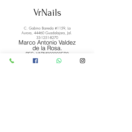
VrNails
C. Gabino Barreda #1159, La
Aurora, 44460 Guadalajara, Jal.
33-1251-8270
Marco Antonio Valdez
de la Rosa.
RFC: VARM900908ER2
© 2022 by Marco Antonio Valdez
de la Rosa. RFC:
VARM900908ER2
#uñas #pestañas #nagaraku #cera #depilación
#belleza #vrnails #capilar #skincare #piel #productos
#lashista #lashes #belleza #productosdebelleza
Envíos y Devoluciones
Términos y Condiciones