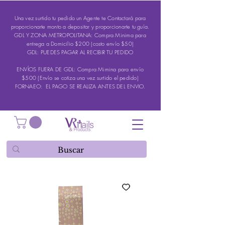
Una vez surtido tu pedido un Agente te Contactará para
proporcionarte monto a depositar y proporcionarte tu guía.
GDL Y ZONA METROPOLITANA: Compra Minima para
entrega a Domicilio $200 (costo envío $50)
GDL: PUEDES PAGAR AL RECIBIR TU PEDIDO
ENVÍOS FUERA DE GDL: Compra Mimina para envío
$500 (Envío se cotiza una vez surtido el pedido)
FORNAEO: EL PAGO SE REALIZA ANTES DEL ENVIO.