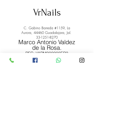
VrNails
C. Gabino Barreda #1159, La
Aurora, 44460 Guadalajara, Jal.
33-1251-8270
Marco Antonio Valdez
de la Rosa.
RFC: VARM900908ER2
© 2022 by Marco Antonio Valdez
de la Rosa. RFC:
VARM900908ER2
#uñas #pestañas #nagaraku #cera #depilación
#belleza #vrnails #capilar #skincare #piel #productos
#lashista #lashes #belleza #productosdebelleza
Envíos y Devoluciones
Términos y Condiciones