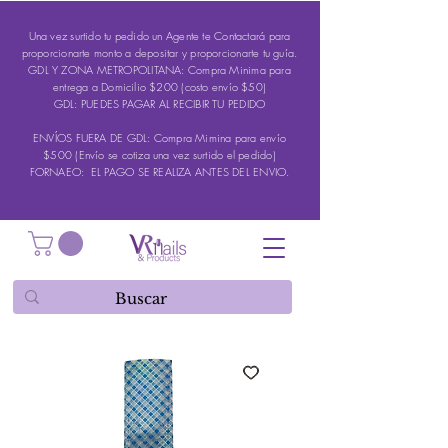
Una vez surtido tu pedido un Agente te Contactará para
proporcionarte monto a depositar y proporcionarte tu guía.
GDL Y ZONA METROPOLITANA: Compra Minima para
entrega a Domicilio $200 (costo envío $50)
GDL: PUEDES PAGAR AL RECIBIR TU PEDIDO
ENVÍOS FUERA DE GDL: Compra Mimina para envío
$500 (Envío se cotiza una vez surtido el pedido)
FORNAEO: EL PAGO SE REALIZA ANTES DEL ENVIO.