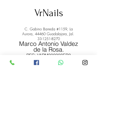
VrNails
C. Gabino Barreda #1159, La
Aurora, 44460 Guadalajara, Jal.
33-1251-8270
Marco Antonio Valdez
de la Rosa.
RFC: VARM900908ER2
© 2022 by Marco Antonio Valdez
de la Rosa. RFC:
VARM900908ER2
#uñas #pestañas #nagaraku #cera #depilación
#belleza #vrnails #capilar #skincare #piel #productos
#lashista #lashes #belleza #productosdebelleza
Envíos y Devoluciones
Términos y Condiciones