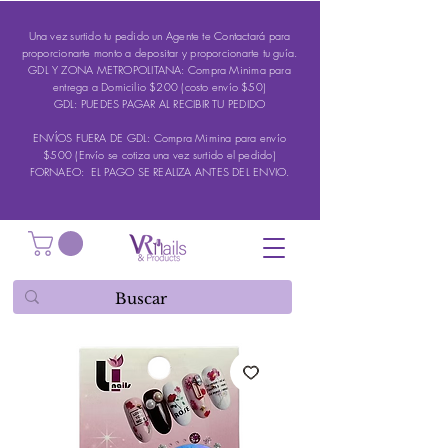
Una vez surtido tu pedido un Agente te Contactará para
proporcionarte monto a depositar y proporcionarte tu guía.
GDL Y ZONA METROPOLITANA: Compra Minima para
entrega a Domicilio $200 (costo envío $50)
GDL: PUEDES PAGAR AL RECIBIR TU PEDIDO
ENVÍOS FUERA DE GDL: Compra Mimina para envío
$500 (Envío se cotiza una vez surtido el pedido)
FORNAEO: EL PAGO SE REALIZA ANTES DEL ENVIO.