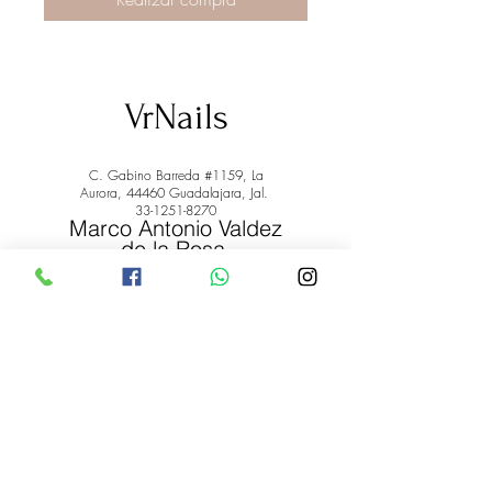
VrNails
C. Gabino Barreda #1159, La
Aurora, 44460 Guadalajara, Jal.
33-1251-8270
Marco Antonio Valdez
de la Rosa.
RFC: VARM900908ER2
© 2022 by Marco Antonio Valdez
de la Rosa. RFC:
VARM900908ER2
#uñas #pestañas #nagaraku #cera #depilación
#belleza #vrnails #capilar #skincare #piel #productos
#lashista #lashes #belleza #productosdebelleza