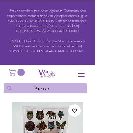
Una vez surtido tu pedido un Agente te Contactará para
proporcionarte monto a depositar y proporcionarte tu guía.
GDL Y ZONA METROPOLITANA: Compra Minima para
entrega a Domicilio $200 (costo envío $50)
GDL: PUEDES PAGAR AL RECIBIR TU PEDIDO
ENVÍOS FUERA DE GDL: Compra Mimina para envío
$500 (Envío se cotiza una vez surtido el pedido)
FORNAEO: EL PAGO SE REALIZA ANTES DEL ENVIO.