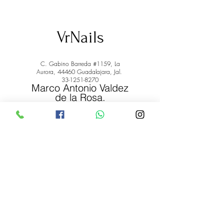
VrNails
C. Gabino Barreda #1159, La
Aurora, 44460 Guadalajara, Jal.
33-1251-8270
Marco Antonio Valdez
de la Rosa.
RFC: VARM900908ER2
© 2022 by Marco Antonio Valdez
de la Rosa. RFC:
VARM900908ER2
#uñas #pestañas #nagaraku #cera #depilación
#belleza #vrnails #capilar #skincare #piel #productos
#lashista #lashes #belleza #productosdebelleza
Envíos y Devoluciones