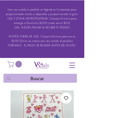
Una vez surtido tu pedido un Agente te Contactará para
proporcionarte monto a depositar y proporcionarte tu guía.
GDL Y ZONA METROPOLITANA: Compra Minima para
entrega a Domicilio $200 (costo envío $50)
GDL: PUEDES PAGAR AL RECIBIR TU PEDIDO
ENVÍOS FUERA DE GDL: Compra Mimina para envío
$500 (Envío se cotiza una vez surtido el pedido)
FORNAEO: EL PAGO SE REALIZA ANTES DEL ENVIO.