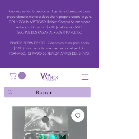
Una vez surtido tu pedido un Agente te Contactará para
proporcionarte monto a depositar y proporcionarte tu guía.
GDL Y ZONA METROPOLITANA: Compra Minima para
entrega a Domicilio $200 (costo envío $50)
GDL: PUEDES PAGAR AL RECIBIR TU PEDIDO
ENVÍOS FUERA DE GDL: Compra Mimina para envío
$500 (Envío se cotiza una vez surtido el pedido)
FORNAEO: EL PAGO SE REALIZA ANTES DEL ENVIO.