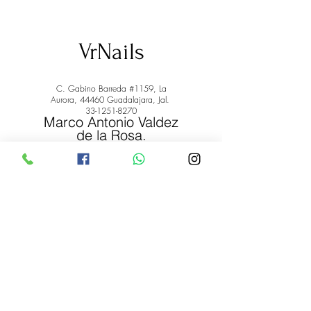
VrNails
C. Gabino Barreda #1159, La
Aurora, 44460 Guadalajara, Jal.
33-1251-8270
Marco Antonio Valdez
de la Rosa.
RFC: VARM900908ER2
© 2022 by Marco Antonio Valdez
de la Rosa. RFC:
VARM900908ER2
#uñas #pestañas #nagaraku #cera #depilación
#belleza #vrnails #capilar #skincare #piel #productos
#lashista #lashes #belleza #productosdebelleza
Envíos y Devoluciones