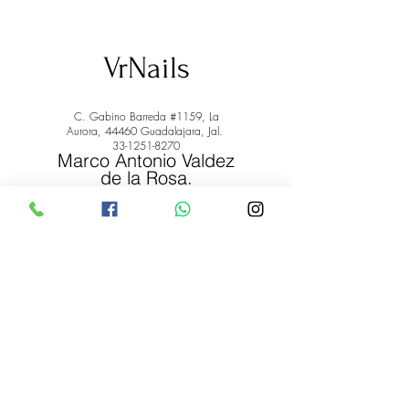
VrNails
C. Gabino Barreda #1159, La
Aurora, 44460 Guadalajara, Jal.
33-1251-8270
Marco Antonio Valdez
de la Rosa.
RFC: VARM900908ER2
© 2022 by Marco Antonio Valdez
de la Rosa. RFC:
VARM900908ER2
#uñas #pestañas #nagaraku #cera #depilación
#belleza #vrnails #capilar #skincare #piel #productos
#lashista #lashes #belleza #productosdebelleza
Envíos y Devoluciones