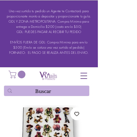
Una vez surtido tu pedido un Agente te Contactará para
proporcionarte monto a depositar y proporcionarte tu guía.
GDL Y ZONA METROPOLITANA: Compra Minima para
entrega a Domicilio $200 (costo envío $50)
GDL: PUEDES PAGAR AL RECIBIR TU PEDIDO
ENVÍOS FUERA DE GDL: Compra Mimina para envío
$500 (Envío se cotiza una vez surtido el pedido)
FORNAEO: EL PAGO SE REALIZA ANTES DEL ENVIO.