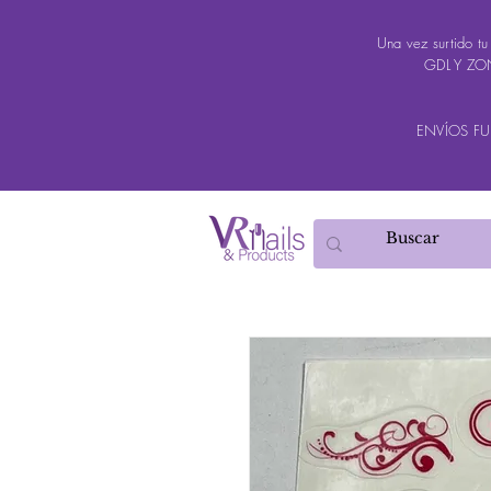
Una vez surtido t
GDL Y ZON
ENVÍOS FUER