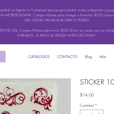
u pedido un Agente te Contactará para proporcionarte monto a depositar y propo
A METROPOLITANA: Compra Minima para entrega a Domicilio $200 (costo 
GDL: PUEDES PAGAR AL RECIBIR TU PEDIDO
A DE GDL: Compra Mimina para envío $500 (Envío se cotiza una vez surtido
FORNAEO: EL PAGO SE REALIZA ANTES DEL ENVIO.
CATÁLOGOS
CONTACTO
Blog
Más
STICKER 1
Precio
$14.00
Cantidad
*