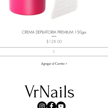
Vista rápida
CREMA DEPILATORIA PREMIUM 150grs
Precio
$128.00
Agregar al Carrito >
VrNails