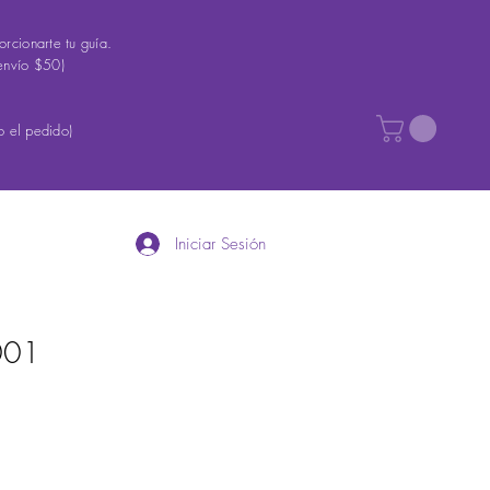
rcionarte tu guía.
envío $50)
 el pedido)
Iniciar Sesión
001