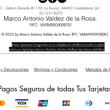
C. Gabino Barreda #1159, La Aurora, 44460 Guadalajara, Jal.
33-1251-8270
Marco Antonio Valdez de la Rosa.
RFC: VARM900908ER2
© 2022 by Marco Antonio Valdez de la Rosa. RFC: VARM900908ER2
#uñas #pestañas #nagaraku #cera #depilación #belleza #vrnails #capilar
#skincare #piel #productos #lashista #lashes #belleza #productosdebelleza
 y Devoluciones
Términos y Condiciones
Metodos de 
Pagos Seguros de todas Tus Tarjeta