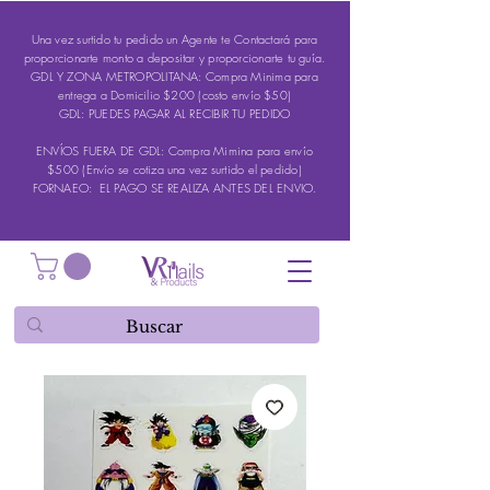
Una vez surtido tu pedido un Agente te Contactará para
proporcionarte monto a depositar y proporcionarte tu guía.
GDL Y ZONA METROPOLITANA: Compra Minima para
entrega a Domicilio $200 (costo envío $50)
GDL: PUEDES PAGAR AL RECIBIR TU PEDIDO
ENVÍOS FUERA DE GDL: Compra Mimina para envío
$500 (Envío se cotiza una vez surtido el pedido)
FORNAEO: EL PAGO SE REALIZA ANTES DEL ENVIO.