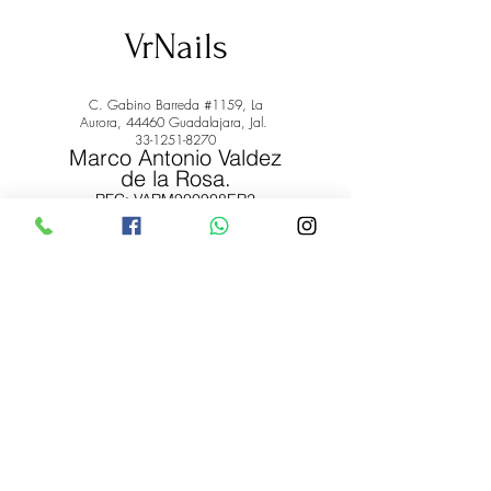
VrNails
C. Gabino Barreda #1159, La
Aurora, 44460 Guadalajara, Jal.
33-1251-8270
Marco Antonio Valdez
de la Rosa.
RFC: VARM900908ER2
© 2022 by Marco Antonio Valdez
de la Rosa. RFC:
VARM900908ER2
#uñas #pestañas #nagaraku #cera #depilación
#belleza #vrnails #capilar #skincare #piel #productos
#lashista #lashes #belleza #productosdebelleza
Envíos y Devoluciones
Términos y Condiciones