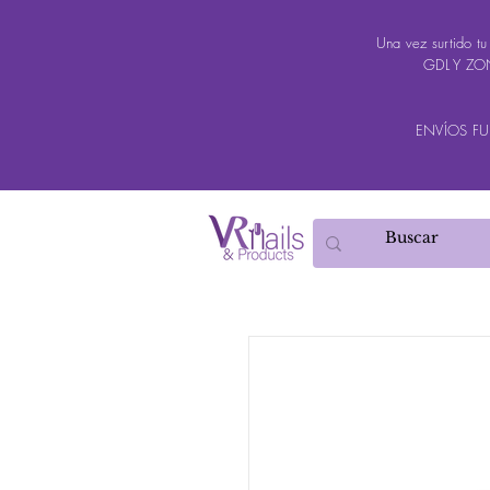
Una vez surtido t
GDL Y ZON
ENVÍOS FUER