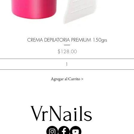
Vista rápida
CREMA DEPILATORIA PREMIUM 150grs
Precio
$128.00
Agregar al Carrito >
VrNails