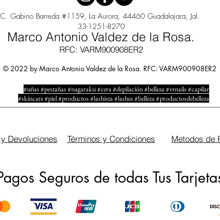
C. Gabino Barreda #1159, La Aurora, 44460 Guadalajara, Jal.
33-1251-8270
Marco Antonio Valdez de la Rosa.
RFC: VARM900908ER2
© 2022 by Marco Antonio Valdez de la Rosa. RFC: VARM900908ER2
#uñas #pestañas #nagaraku #cera #depilación #belleza #vrnails #capilar
#skincare #piel #productos #lashista #lashes #belleza #productosdebelleza
 y Devoluciones
Términos y Condiciones
Metodos de 
Pagos Seguros de todas Tus Tarjeta