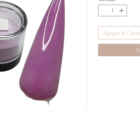
o
Agregar al Carrit
R