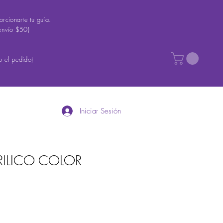
rcionarte tu guía.
envío $50)
 el pedido)
Iniciar Sesión
RILICO COLOR
recio
e