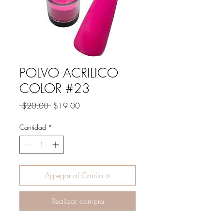
POLVO ACRILICO
COLOR #23
Precio
Precio
 $20.00 
$19.00
de
oferta
Cantidad
*
Agregar al Carrito >
Realizar compra