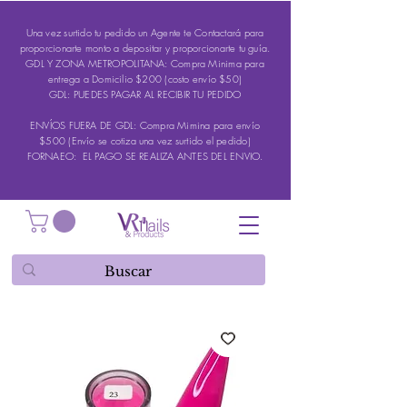
Una vez surtido tu pedido un Agente te Contactará para
proporcionarte monto a depositar y proporcionarte tu guía.
GDL Y ZONA METROPOLITANA: Compra Minima para
entrega a Domicilio $200 (costo envío $50)
GDL: PUEDES PAGAR AL RECIBIR TU PEDIDO
ENVÍOS FUERA DE GDL: Compra Mimina para envío
$500 (Envío se cotiza una vez surtido el pedido)
FORNAEO: EL PAGO SE REALIZA ANTES DEL ENVIO.