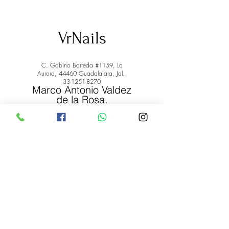
VrNails
C. Gabino Barreda #1159, La
Aurora, 44460 Guadalajara, Jal.
33-1251-8270
Marco Antonio Valdez
de la Rosa.
RFC: VARM900908ER2
© 2022 by Marco Antonio Valdez
de la Rosa. RFC:
VARM900908ER2
#uñas #pestañas #nagaraku #cera #depilación
#belleza #vrnails #capilar #skincare #piel #productos
#lashista #lashes #belleza #productosdebelleza
Envíos y Devoluciones