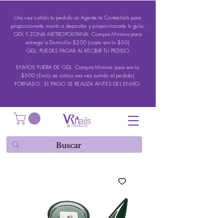
Una vez surtido tu pedido un Agente te Contactará para
proporcionarte monto a depositar y proporcionarte tu guía.
GDL Y ZONA METROPOLITANA: Compra Minima para
entrega a Domicilio $200 (costo envío $50)
GDL: PUEDES PAGAR AL RECIBIR TU PEDIDO
ENVÍOS FUERA DE GDL: Compra Mimina para envío
$500 (Envío se cotiza una vez surtido el pedido)
FORNAEO: EL PAGO SE REALIZA ANTES DEL ENVIO.