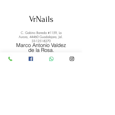
VrNails
C. Gabino Barreda #1159, La
Aurora, 44460 Guadalajara, Jal.
33-1251-8270
Marco Antonio Valdez
de la Rosa.
RFC: VARM900908ER2
© 2022 by Marco Antonio Valdez
de la Rosa. RFC:
VARM900908ER2
#uñas #pestañas #nagaraku #cera #depilación
#belleza #vrnails #capilar #skincare #piel #productos
#lashista #lashes #belleza #productosdebelleza
Envíos y Devoluciones