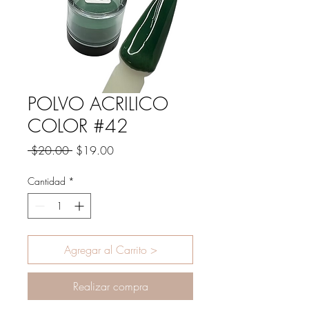
POLVO ACRILICO
COLOR #42
Precio
Precio
 $20.00 
$19.00
de
oferta
Cantidad
*
Agregar al Carrito >
Realizar compra