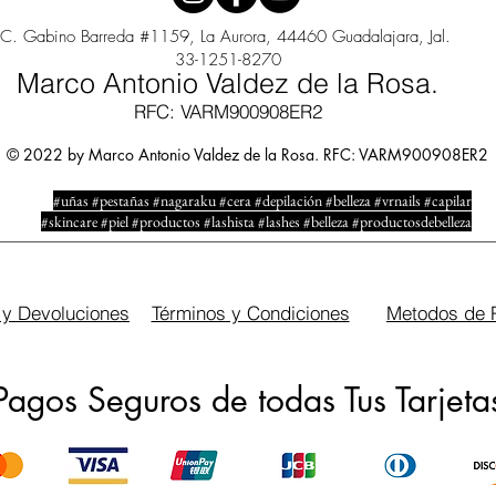
C. Gabino Barreda #1159, La Aurora, 44460 Guadalajara, Jal.
33-1251-8270
Marco Antonio Valdez de la Rosa.
RFC: VARM900908ER2
© 2022 by Marco Antonio Valdez de la Rosa. RFC: VARM900908ER2
#uñas #pestañas #nagaraku #cera #depilación #belleza #vrnails #capilar
#skincare #piel #productos #lashista #lashes #belleza #productosdebelleza
 y Devoluciones
Términos y Condiciones
Metodos de 
Pagos Seguros de todas Tus Tarjeta