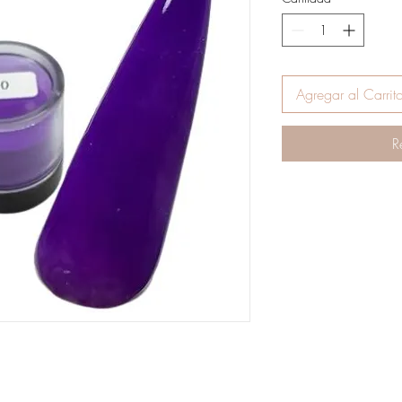
o
Agregar al Carrit
R