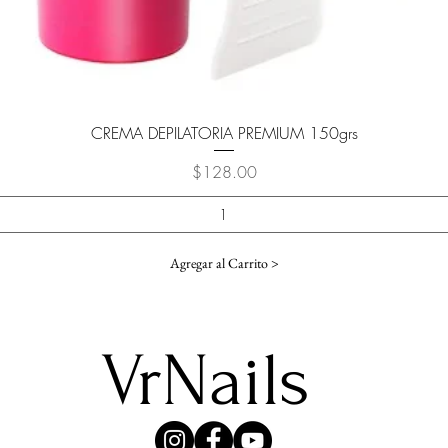
Vista rápida
CREMA DEPILATORIA PREMIUM 150grs
Precio
$128.00
Agregar al Carrito >
VrNails