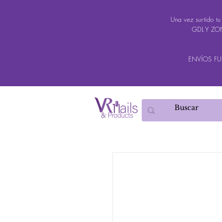
Una vez surtido t
GDL Y ZON
ENVÍOS FUER