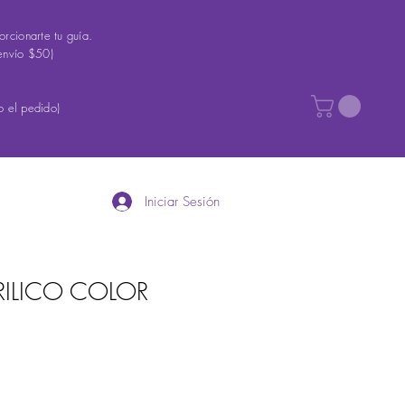
rcionarte tu guía.
envío $50)
 el pedido)
Iniciar Sesión
RILICO COLOR
recio
e