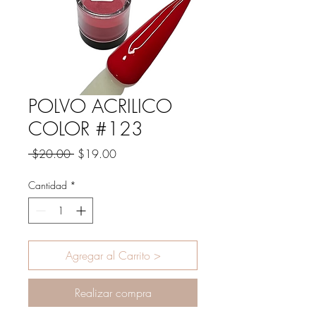
POLVO ACRILICO
COLOR #123
Precio
Precio
 $20.00 
$19.00
de
oferta
Cantidad
*
Agregar al Carrito >
Realizar compra