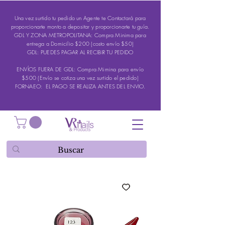
Una vez surtido tu pedido un Agente te Contactará para
proporcionarte monto a depositar y proporcionarte tu guía.
GDL Y ZONA METROPOLITANA: Compra Minima para
entrega a Domicilio $200 (costo envío $50)
GDL: PUEDES PAGAR AL RECIBIR TU PEDIDO
ENVÍOS FUERA DE GDL: Compra Mimina para envío
$500 (Envío se cotiza una vez surtido el pedido)
FORNAEO: EL PAGO SE REALIZA ANTES DEL ENVIO.