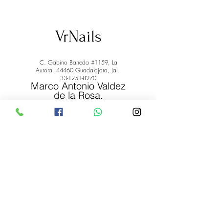
VrNails
C. Gabino Barreda #1159, La
Aurora, 44460 Guadalajara, Jal.
33-1251-8270
Marco Antonio Valdez
de la Rosa.
RFC: VARM900908ER2
© 2022 by Marco Antonio Valdez
de la Rosa. RFC:
VARM900908ER2
#uñas #pestañas #nagaraku #cera #depilación
#belleza #vrnails #capilar #skincare #piel #productos
#lashista #lashes #belleza #productosdebelleza
Envíos y Devoluciones