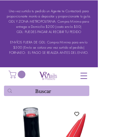
Una vez surtido tu pedido un Agente te Contactará para
proporcionarte monto a depositar y proporcionarte tu guía.
GDL Y ZONA METROPOLITANA: Compra Minima para
entrega a Domicilio $200 (costo envío $50)
GDL: PUEDES PAGAR AL RECIBIR TU PEDIDO
ENVÍOS FUERA DE GDL: Compra Mimina para envío
$500 (Envío se cotiza una vez surtido el pedido)
FORNAEO: EL PAGO SE REALIZA ANTES DEL ENVIO.