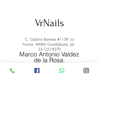
VrNails
C. Gabino Barreda #1159, La
Aurora, 44460 Guadalajara, Jal.
33-1251-8270
Marco Antonio Valdez
de la Rosa.
RFC: VARM900908ER2
© 2022 by Marco Antonio Valdez
de la Rosa. RFC:
VARM900908ER2
#uñas #pestañas #nagaraku #cera #depilación
#belleza #vrnails #capilar #skincare #piel #productos
#lashista #lashes #belleza #productosdebelleza
Envíos y Devoluciones