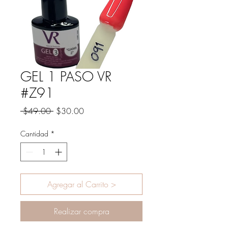
GEL 1 PASO VR
#Z91
Precio
Precio
 $49.00 
$30.00
de
oferta
Cantidad
*
Agregar al Carrito >
Realizar compra