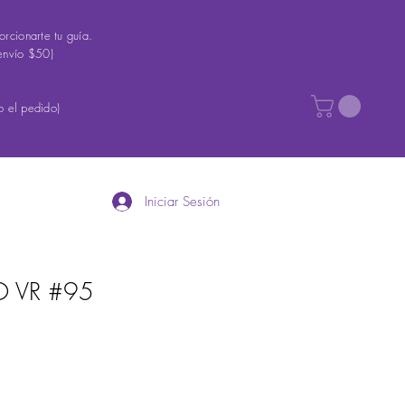
rcionarte tu guía.
envío $50)
 el pedido)
Iniciar Sesión
O VR #95
recio
e
ferta