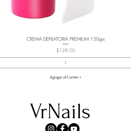
Vista rápida
CREMA DEPILATORIA PREMIUM 150grs
Precio
$128.00
Agregar al Carrito >
VrNails