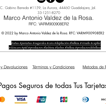
C. Gabino Barreda #1159, La Aurora, 44460 Guadalajara, Jal.
33-1251-8270
Marco Antonio Valdez de la Rosa.
RFC: VARM900908ER2
© 2022 by Marco Antonio Valdez de la Rosa. RFC: VARM900908ER2
#uñas #pestañas #nagaraku #cera #depilación #belleza #vrnails #capilar
#skincare #piel #productos #lashista #lashes #belleza #productosdebelleza
 y Devoluciones
Términos y Condiciones
Metodos de 
Pagos Seguros de todas Tus Tarjeta