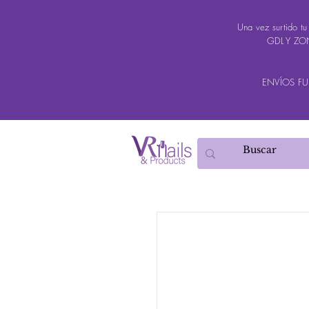
Una vez surtido t
GDL Y ZON
ENVÍOS FUER