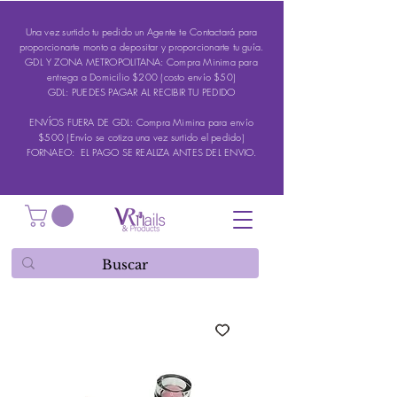
Una vez surtido tu pedido un Agente te Contactará para
proporcionarte monto a depositar y proporcionarte tu guía.
GDL Y ZONA METROPOLITANA: Compra Minima para
entrega a Domicilio $200 (costo envío $50)
GDL: PUEDES PAGAR AL RECIBIR TU PEDIDO
ENVÍOS FUERA DE GDL: Compra Mimina para envío
$500 (Envío se cotiza una vez surtido el pedido)
FORNAEO: EL PAGO SE REALIZA ANTES DEL ENVIO.