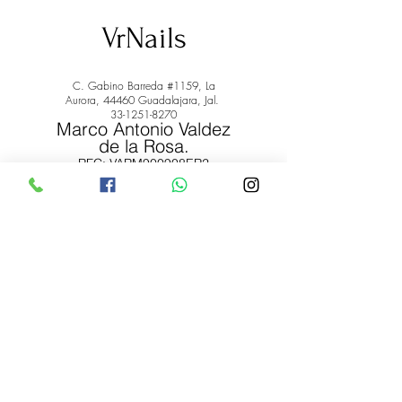
VrNails
C. Gabino Barreda #1159, La
Aurora, 44460 Guadalajara, Jal.
33-1251-8270
Marco Antonio Valdez
de la Rosa.
RFC: VARM900908ER2
© 2022 by Marco Antonio Valdez
de la Rosa. RFC:
VARM900908ER2
#uñas #pestañas #nagaraku #cera #depilación
#belleza #vrnails #capilar #skincare #piel #productos
#lashista #lashes #belleza #productosdebelleza
Envíos y Devoluciones
Términos y Condiciones