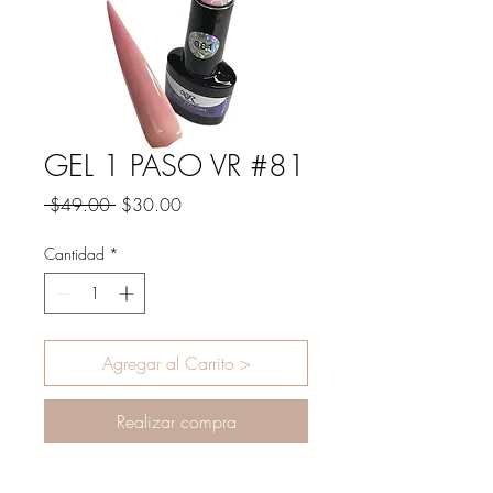
GEL 1 PASO VR #81
Precio
Precio
 $49.00 
$30.00
de
oferta
Cantidad
*
Agregar al Carrito >
Realizar compra