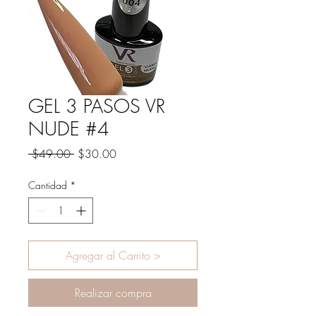
GEL 3 PASOS VR
NUDE #4
Precio
Precio
 $49.00 
$30.00
de
oferta
Cantidad
*
Agregar al Carrito >
Realizar compra