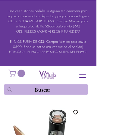
Una vez surtido tu pedido un Agente te Contactará para
proporcionarte monto a depositar y proporcionarte tu guía.
GDL Y ZONA METROPOLITANA: Compra Minima para
entrega a Domicilio $200 (costo envío $50)
GDL: PUEDES PAGAR AL RECIBIR TU PEDIDO
ENVÍOS FUERA DE GDL: Compra Mimina para envío
$500 (Envío se cotiza una vez surtido el pedido)
FORNAEO: EL PAGO SE REALIZA ANTES DEL ENVIO.