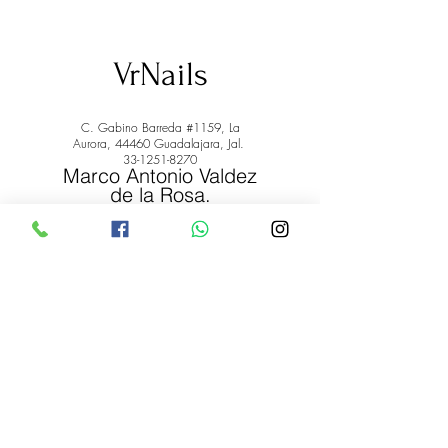
VrNails
C. Gabino Barreda #1159, La
Aurora, 44460 Guadalajara, Jal.
33-1251-8270
Marco Antonio Valdez
de la Rosa.
RFC: VARM900908ER2
© 2022 by Marco Antonio Valdez
de la Rosa. RFC:
VARM900908ER2
#uñas #pestañas #nagaraku #cera #depilación
#belleza #vrnails #capilar #skincare #piel #productos
#lashista #lashes #belleza #productosdebelleza
Envíos y Devoluciones