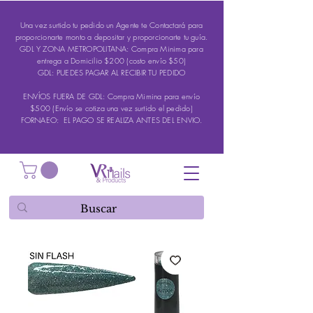
Una vez surtido tu pedido un Agente te Contactará para
proporcionarte monto a depositar y proporcionarte tu guía.
GDL Y ZONA METROPOLITANA: Compra Minima para
entrega a Domicilio $200 (costo envío $50)
GDL: PUEDES PAGAR AL RECIBIR TU PEDIDO
ENVÍOS FUERA DE GDL: Compra Mimina para envío
$500 (Envío se cotiza una vez surtido el pedido)
FORNAEO: EL PAGO SE REALIZA ANTES DEL ENVIO.