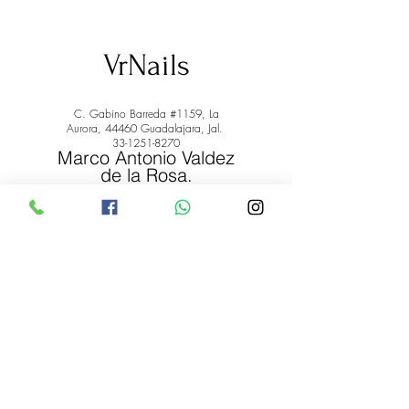
VrNails
C. Gabino Barreda #1159, La
Aurora, 44460 Guadalajara, Jal.
33-1251-8270
Marco Antonio Valdez
de la Rosa.
RFC: VARM900908ER2
© 2022 by Marco Antonio Valdez
de la Rosa. RFC:
VARM900908ER2
#uñas #pestañas #nagaraku #cera #depilación
#belleza #vrnails #capilar #skincare #piel #productos
#lashista #lashes #belleza #productosdebelleza
Envíos y Devoluciones