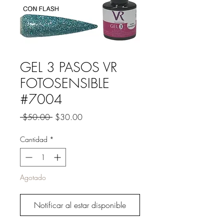
GEL 3 PASOS VR
FOTOSENSIBLE
#7004
Precio
Precio
 $50.00 
$30.00
de
oferta
Cantidad
*
Agotado
Notificar al estar disponible