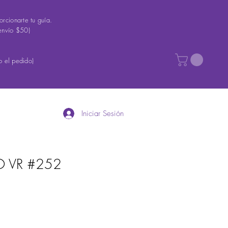
rcionarte tu guía.
envío $50)
 el pedido)
Iniciar Sesión
O VR #252
recio
e
ferta