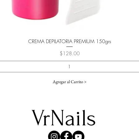
Vista rápida
CREMA DEPILATORIA PREMIUM 150grs
Precio
$128.00
Agregar al Carrito >
VrNails