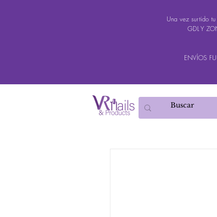
Una vez surtido t
GDL Y ZON
ENVÍOS FUER