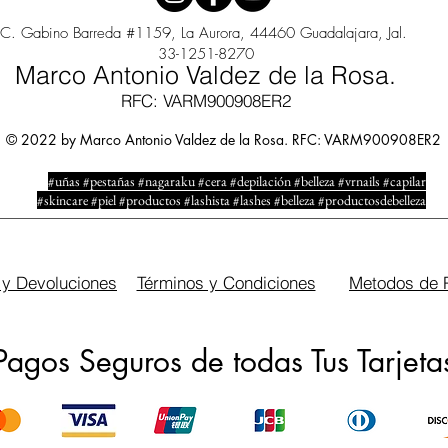
C. Gabino Barreda #1159, La Aurora, 44460 Guadalajara, Jal.
33-1251-8270
Marco Antonio Valdez de la Rosa.
RFC: VARM900908ER2
© 2022 by Marco Antonio Valdez de la Rosa. RFC: VARM900908ER2
#uñas #pestañas #nagaraku #cera #depilación #belleza #vrnails #capilar
#skincare #piel #productos #lashista #lashes #belleza #productosdebelleza
 y Devoluciones
Términos y Condiciones
Metodos de 
Pagos Seguros de todas Tus Tarjeta