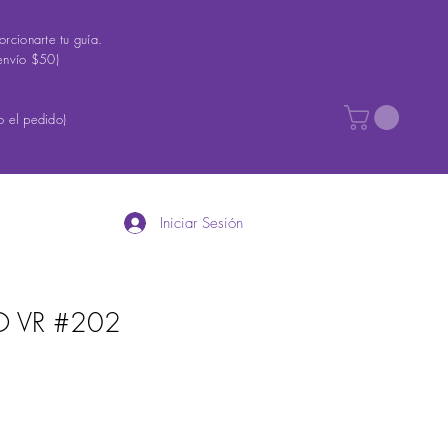
rcionarte tu guía.
envío $50)
 el pedido)
Iniciar Sesión
O VR #202
recio
e
ferta