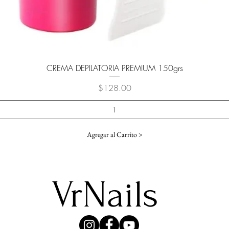
Vista rápida
CREMA DEPILATORIA PREMIUM 150grs
Precio
$128.00
Agregar al Carrito >
VrNails