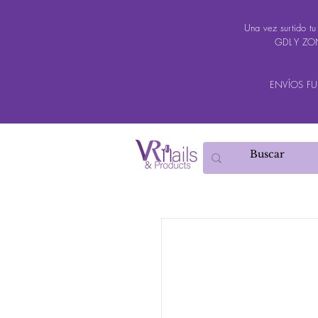
Una vez surtido t
GDL Y ZON
ENVÍOS FUER