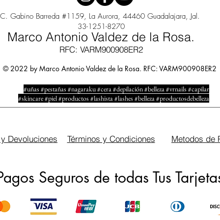
C. Gabino Barreda #1159, La Aurora, 44460 Guadalajara, Jal.
33-1251-8270
Marco Antonio Valdez de la Rosa.
RFC: VARM900908ER2
© 2022 by Marco Antonio Valdez de la Rosa. RFC: VARM900908ER2
#uñas #pestañas #nagaraku #cera #depilación #belleza #vrnails #capilar
#skincare #piel #productos #lashista #lashes #belleza #productosdebelleza
 y Devoluciones
Términos y Condiciones
Metodos de 
Pagos Seguros de todas Tus Tarjeta