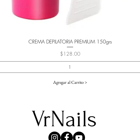
Vista rápida
CREMA DEPILATORIA PREMIUM 150grs
Precio
$128.00
Agregar al Carrito >
VrNails