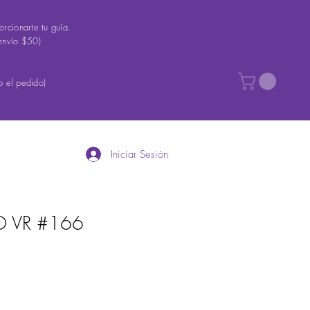
rcionarte tu guía.
envío $50)
 el pedido)
Iniciar Sesión
O VR #166
recio
e
ferta