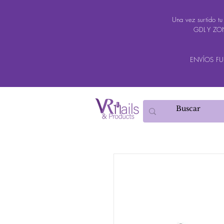
Una vez surtido t
GDL Y ZON
ENVÍOS FUER