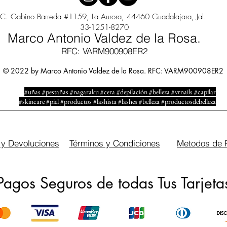
C. Gabino Barreda #1159, La Aurora, 44460 Guadalajara, Jal.
33-1251-8270
Marco Antonio Valdez de la Rosa.
RFC: VARM900908ER2
© 2022 by Marco Antonio Valdez de la Rosa. RFC: VARM900908ER2
#uñas #pestañas #nagaraku #cera #depilación #belleza #vrnails #capilar
#skincare #piel #productos #lashista #lashes #belleza #productosdebelleza
 y Devoluciones
Términos y Condiciones
Metodos de 
Pagos Seguros de todas Tus Tarjeta