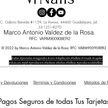
C. Gabino Barreda #1159, La Aurora, 44460 Guadalajara, Jal.
33-1251-8270
Marco Antonio Valdez de la Rosa.
RFC: VARM900908ER2
© 2022 by Marco Antonio Valdez de la Rosa. RFC: VARM900908ER2
#uñas #pestañas #nagaraku #cera #depilación #belleza #vrnails #capilar
#skincare #piel #productos #lashista #lashes #belleza #productosdebelleza
 y Devoluciones
Términos y Condiciones
Metodos de 
Pagos Seguros de todas Tus Tarjeta