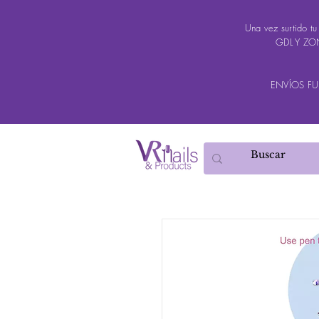
Una vez surtido t
GDL Y ZON
ENVÍOS FUER