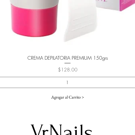
Vista rápida
CREMA DEPILATORIA PREMIUM 150grs
Precio
$128.00
Agregar al Carrito >
VrNails