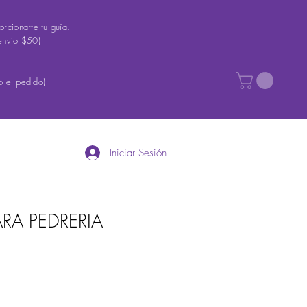
rcionarte tu guía.
envío $50)
 el pedido)
Iniciar Sesión
RA PEDRERIA
recio
e
ferta