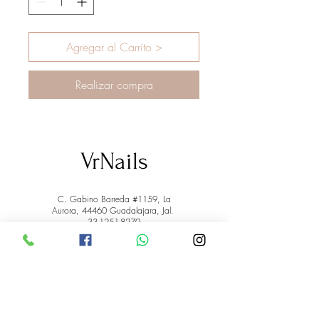
Agregar al Carrito >
Realizar compra
VrNails
C. Gabino Barreda #1159, La
Aurora, 44460 Guadalajara, Jal.
33-1251-8270
Marco Antonio Valdez
de la Rosa.
RFC: VARM900908ER2
© 2022 by Marco Antonio Valdez