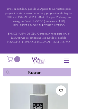
Una vez surtido tu pedido un Agente te Contactará para
proporcionarte monto a depositar y proporcionarte tu guía.
GDL Y ZONA METROPOLITANA: Compra Minima para
entrega a Domicilio $200 (costo envío $50)
GDL: PUEDES PAGAR AL RECIBIR TU PEDIDO
ENVÍOS FUERA DE GDL: Compra Mimina para envío
$500 (Envío se cotiza una vez surtido el pedido)
FORNAEO: EL PAGO SE REALIZA ANTES DEL ENVIO.