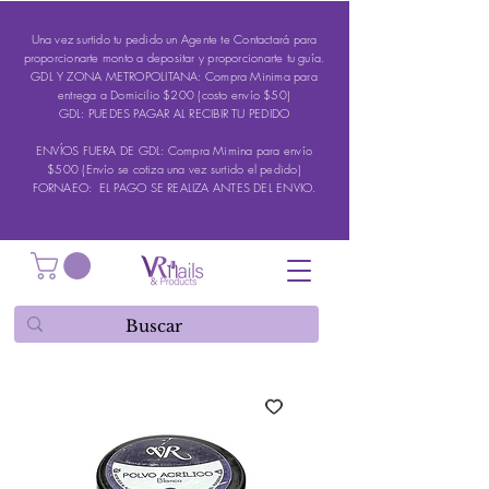
Una vez surtido tu pedido un Agente te Contactará para
proporcionarte monto a depositar y proporcionarte tu guía.
GDL Y ZONA METROPOLITANA: Compra Minima para
entrega a Domicilio $200 (costo envío $50)
GDL: PUEDES PAGAR AL RECIBIR TU PEDIDO
ENVÍOS FUERA DE GDL: Compra Mimina para envío
$500 (Envío se cotiza una vez surtido el pedido)
FORNAEO: EL PAGO SE REALIZA ANTES DEL ENVIO.