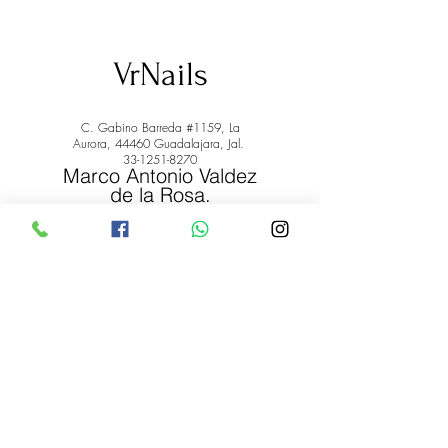
VrNails
C. Gabino Barreda #1159, La
Aurora, 44460 Guadalajara, Jal.
33-1251-8270
Marco Antonio Valdez
de la Rosa.
RFC: VARM900908ER2
© 2022 by Marco Antonio Valdez
de la Rosa. RFC:
VARM900908ER2
#uñas #pestañas #nagaraku #cera #depilación
#belleza #vrnails #capilar #skincare #piel #productos
#lashista #lashes #belleza #productosdebelleza
Envíos y Devoluciones