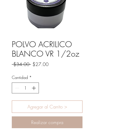
POLVO ACRILICO
BLANCO VR 1/2oz
Precio
Precio
 $34.00 
$27.00
de
oferta
Cantidad
*
Agregar al Carrito >
Realizar compra