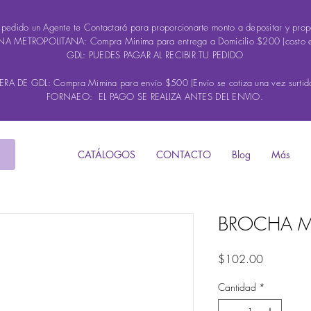
u pedido un Agente te Contactará para proporcionarte monto a depositar y propo
A METROPOLITANA: Compra Minima para entrega a Domicilio $200 (costo 
GDL: PUEDES PAGAR AL RECIBIR TU PEDIDO
A DE GDL: Compra Mimina para envío $500 (Envío se cotiza una vez surtido
FORNAEO: EL PAGO SE REALIZA ANTES DEL ENVIO.
CATÁLOGOS
CONTACTO
Blog
Más
BROCHA M
Precio
$102.00
Cantidad
*