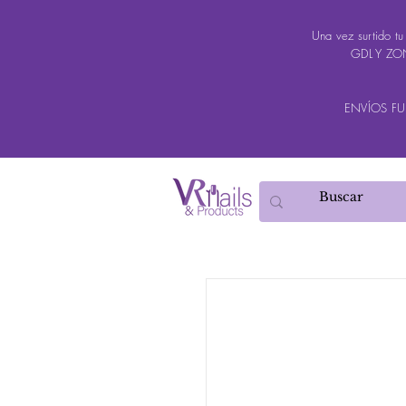
Una vez surtido t
GDL Y ZON
ENVÍOS FUER