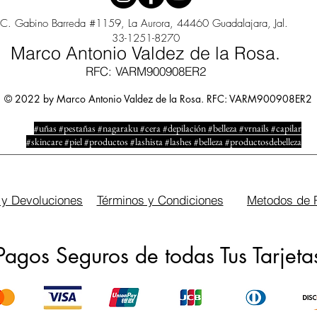
C. Gabino Barreda #1159, La Aurora, 44460 Guadalajara, Jal.
33-1251-8270
Marco Antonio Valdez de la Rosa.
RFC: VARM900908ER2
© 2022 by Marco Antonio Valdez de la Rosa. RFC: VARM900908ER2
#uñas #pestañas #nagaraku #cera #depilación #belleza #vrnails #capilar
#skincare #piel #productos #lashista #lashes #belleza #productosdebelleza
 y Devoluciones
Términos y Condiciones
Metodos de 
Pagos Seguros de todas Tus Tarjeta