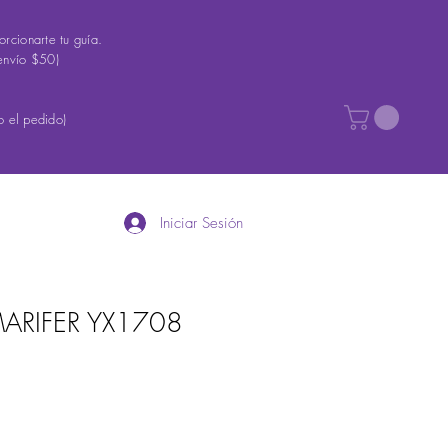
rcionarte tu guía.
envío $50)
 el pedido)
Iniciar Sesión
ARIFER YX1708