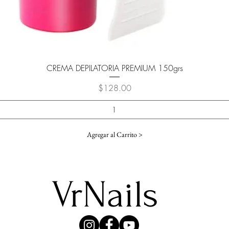
Vista rápida
CREMA DEPILATORIA PREMIUM 150grs
Precio
$128.00
Agregar al Carrito >
VrNails