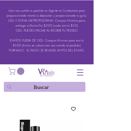
Una vez surtido tu pedido un Agente te Contactará para
proporcionarte monto a depositar y proporcionarte tu guía.
GDL Y ZONA METROPOLITANA: Compra Minima para
entrega a Domicilio $200 (costo envío $50)
GDL: PUEDES PAGAR AL RECIBIR TU PEDIDO
ENVÍOS FUERA DE GDL: Compra Mimina para envío
$500 (Envío se cotiza una vez surtido el pedido)
FORNAEO: EL PAGO SE REALIZA ANTES DEL ENVIO.