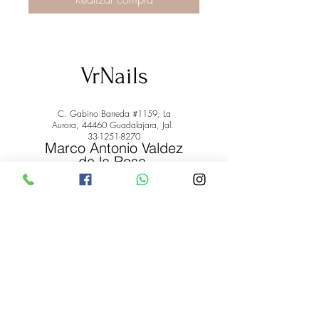
VrNails
C. Gabino Barreda #1159, La
Aurora, 44460 Guadalajara, Jal.
33-1251-8270
Marco Antonio Valdez
de la Rosa.
RFC: VARM900908ER2
© 2022 by Marco Antonio Valdez
de la Rosa. RFC:
VARM900908ER2
#uñas #pestañas #nagaraku #cera #depilación
#belleza #vrnails #capilar #skincare #piel #productos
#lashista #lashes #belleza #productosdebelleza