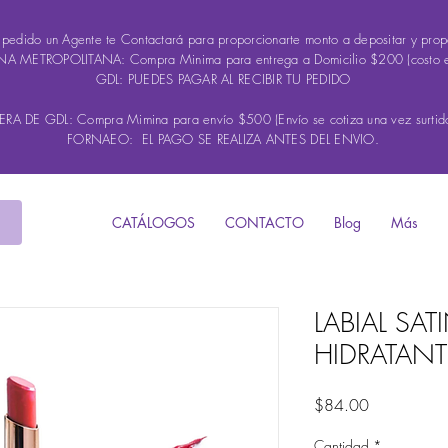
u pedido un Agente te Contactará para proporcionarte monto a depositar y propo
A METROPOLITANA: Compra Minima para entrega a Domicilio $200 (costo 
GDL: PUEDES PAGAR AL RECIBIR TU PEDIDO
A DE GDL: Compra Mimina para envío $500 (Envío se cotiza una vez surtido
FORNAEO: EL PAGO SE REALIZA ANTES DEL ENVIO.
CATÁLOGOS
CONTACTO
Blog
Más
LABIAL SA
HIDRATAN
Precio
$84.00
Cantidad
*