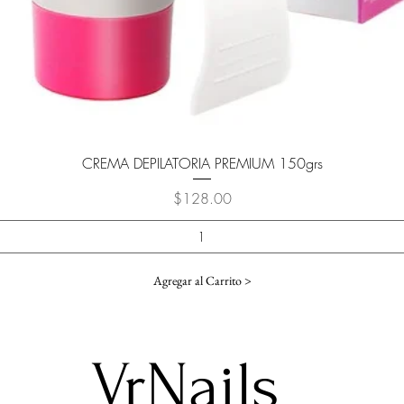
Vista rápida
CREMA DEPILATORIA PREMIUM 150grs
Precio
$128.00
Agregar al Carrito >
VrNails