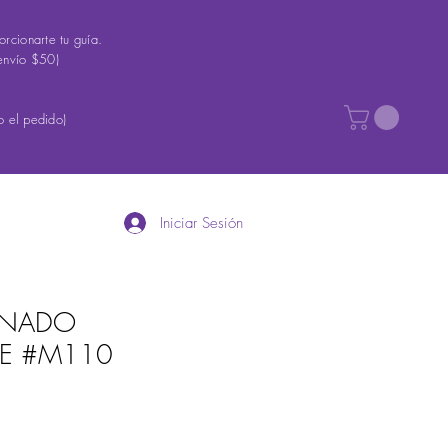
rcionarte tu guía.
envío $50)
 el pedido)
Iniciar Sesión
TINADO
TE #M110