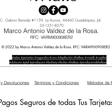
C. Gabino Barreda #1159, La Aurora, 44460 Guadalajara, Jal.
33-1251-8270
Marco Antonio Valdez de la Rosa.
RFC: VARM900908ER2
© 2022 by Marco Antonio Valdez de la Rosa. RFC: VARM900908ER2
#uñas #pestañas #nagaraku #cera #depilación #belleza #vrnails #capilar
#skincare #piel #productos #lashista #lashes #belleza #productosdebelleza
 y Devoluciones
Términos y Condiciones
Metodos de 
Pagos Seguros de todas Tus Tarjeta