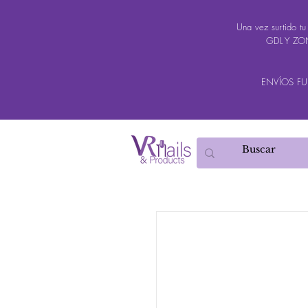
Una vez surtido t
GDL Y ZON
ENVÍOS FUER