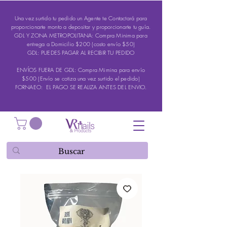
Una vez surtido tu pedido un Agente te Contactará para
proporcionarte monto a depositar y proporcionarte tu guía.
GDL Y ZONA METROPOLITANA: Compra Minima para
entrega a Domicilio $200 (costo envío $50)
GDL: PUEDES PAGAR AL RECIBIR TU PEDIDO
ENVÍOS FUERA DE GDL: Compra Mimina para envío
$500 (Envío se cotiza una vez surtido el pedido)
FORNAEO: EL PAGO SE REALIZA ANTES DEL ENVIO.