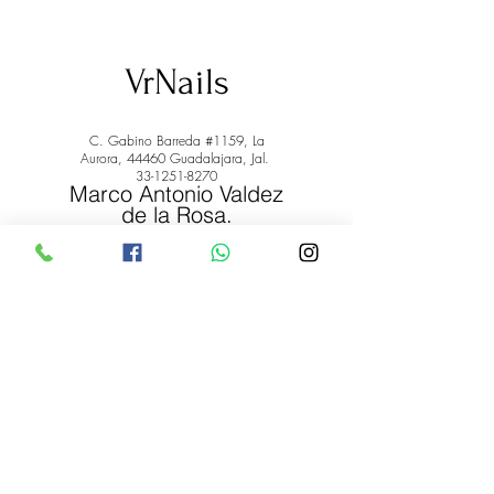
VrNails
C. Gabino Barreda #1159, La
Aurora, 44460 Guadalajara, Jal.
33-1251-8270
Marco Antonio Valdez
de la Rosa.
RFC: VARM900908ER2
© 2022 by Marco Antonio Valdez
de la Rosa. RFC:
VARM900908ER2
#uñas #pestañas #nagaraku #cera #depilación
#belleza #vrnails #capilar #skincare #piel #productos
#lashista #lashes #belleza #productosdebelleza
Envíos y Devoluciones