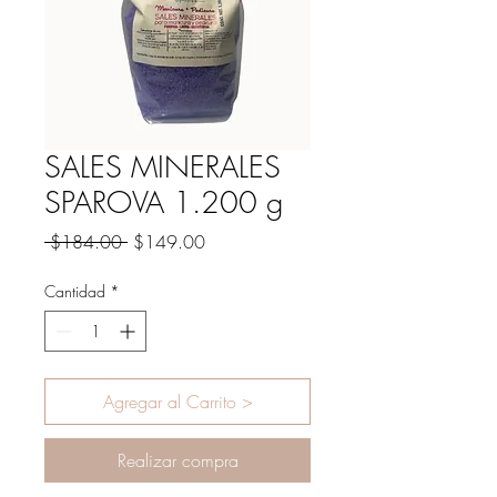
SALES MINERALES
SPAROVA 1.200 g
Precio
Precio
 $184.00 
$149.00
de
oferta
Cantidad
*
Agregar al Carrito >
Realizar compra