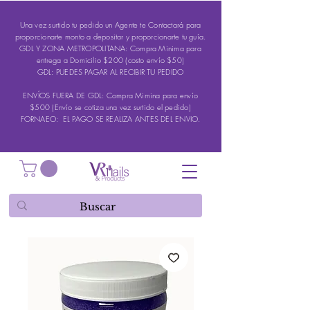
Una vez surtido tu pedido un Agente te Contactará para
proporcionarte monto a depositar y proporcionarte tu guía.
GDL Y ZONA METROPOLITANA: Compra Minima para
entrega a Domicilio $200 (costo envío $50)
GDL: PUEDES PAGAR AL RECIBIR TU PEDIDO
ENVÍOS FUERA DE GDL: Compra Mimina para envío
$500 (Envío se cotiza una vez surtido el pedido)
FORNAEO: EL PAGO SE REALIZA ANTES DEL ENVIO.