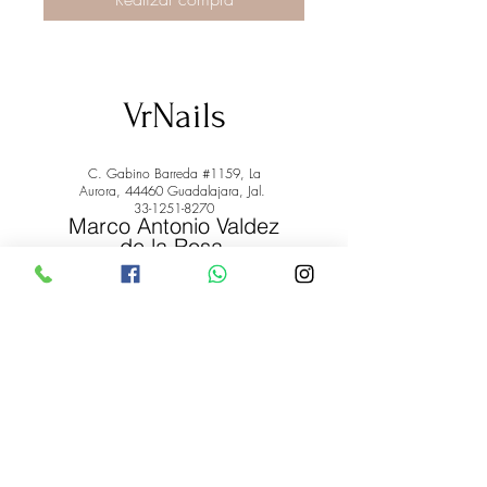
VrNails
C. Gabino Barreda #1159, La
Aurora, 44460 Guadalajara, Jal.
33-1251-8270
Marco Antonio Valdez
de la Rosa.
RFC: VARM900908ER2
© 2022 by Marco Antonio Valdez
de la Rosa. RFC:
VARM900908ER2
#uñas #pestañas #nagaraku #cera #depilación
#belleza #vrnails #capilar #skincare #piel #productos
#lashista #lashes #belleza #productosdebelleza