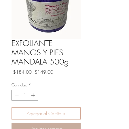
EXFOLIANTE
MANOS Y PIES
MANDALA 500g
Precio
Precio
 $184.00 
$149.00
de
oferta
Cantidad
*
Agregar al Carrito >
Realizar compra