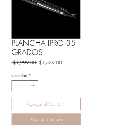
PLANCHA IPRO 35
GRADOS
Precio
Precio
 $1,999.00 
$1,339.00
de
oferta
Cantidad
*
Agregar al Carrito >
Realizar compra