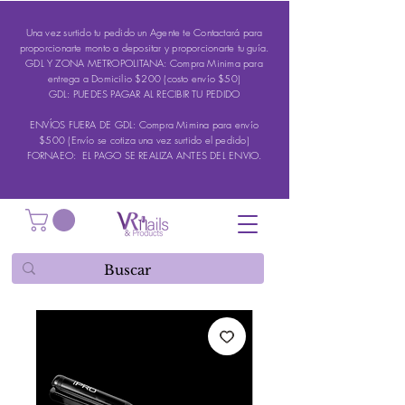
Una vez surtido tu pedido un Agente te Contactará para
proporcionarte monto a depositar y proporcionarte tu guía.
GDL Y ZONA METROPOLITANA: Compra Minima para
entrega a Domicilio $200 (costo envío $50)
GDL: PUEDES PAGAR AL RECIBIR TU PEDIDO
ENVÍOS FUERA DE GDL: Compra Mimina para envío
$500 (Envío se cotiza una vez surtido el pedido)
FORNAEO: EL PAGO SE REALIZA ANTES DEL ENVIO.