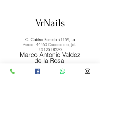
VrNails
C. Gabino Barreda #1159, La
Aurora, 44460 Guadalajara, Jal.
33-1251-8270
Marco Antonio Valdez
de la Rosa.
RFC: VARM900908ER2
© 2022 by Marco Antonio Valdez
de la Rosa. RFC:
VARM900908ER2
#uñas #pestañas #nagaraku #cera #depilación
#belleza #vrnails #capilar #skincare #piel #productos
#lashista #lashes #belleza #productosdebelleza
Envíos y Devoluciones