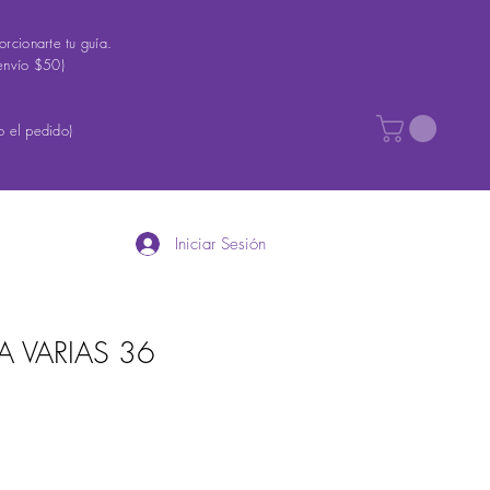
rcionarte tu guía.
envío $50)
 el pedido)
Iniciar Sesión
A VARIAS 36
io
ta