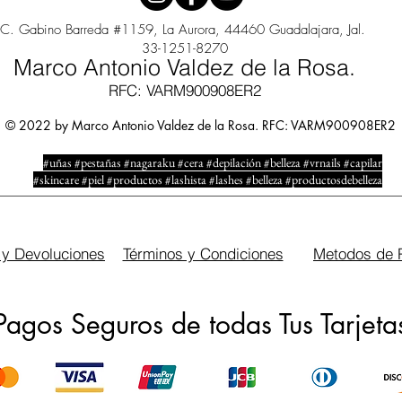
C. Gabino Barreda #1159, La Aurora, 44460 Guadalajara, Jal.
33-1251-8270
Marco Antonio Valdez de la Rosa.
RFC: VARM900908ER2
© 2022 by Marco Antonio Valdez de la Rosa. RFC: VARM900908ER2
#uñas #pestañas #nagaraku #cera #depilación #belleza #vrnails #capilar
#skincare #piel #productos #lashista #lashes #belleza #productosdebelleza
 y Devoluciones
Términos y Condiciones
Metodos de 
Pagos Seguros de todas Tus Tarjeta