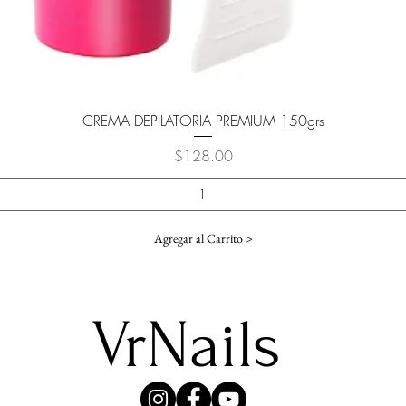
Vista rápida
CREMA DEPILATORIA PREMIUM 150grs
Precio
$128.00
Agregar al Carrito >
VrNails