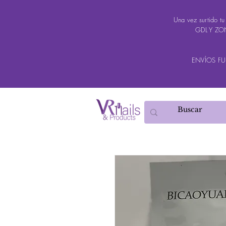
Una vez surtido t
GDL Y ZON
ENVÍOS FUER