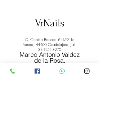
VrNails
C. Gabino Barreda #1159, La
Aurora, 44460 Guadalajara, Jal.
33-1251-8270
Marco Antonio Valdez
de la Rosa.
RFC: VARM900908ER2
© 2022 by Marco Antonio Valdez
de la Rosa. RFC:
VARM900908ER2
#uñas #pestañas #nagaraku #cera #depilación
#belleza #vrnails #capilar #skincare #piel #productos
#lashista #lashes #belleza #productosdebelleza
Envíos y Devoluciones