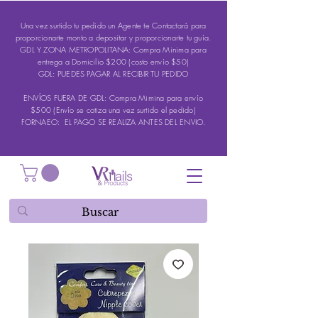
Una vez surtido tu pedido un Agente te Contactará para
proporcionarte monto a depositar y proporcionarte tu guía.
GDL Y ZONA METROPOLITANA: Compra Minima para
entrega a Domicilio $200 (costo envío $50)
GDL: PUEDES PAGAR AL RECIBIR TU PEDIDO
ENVÍOS FUERA DE GDL: Compra Mimina para envío
$500 (Envío se cotiza una vez surtido el pedido)
FORNAEO: EL PAGO SE REALIZA ANTES DEL ENVIO.