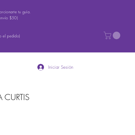
rcionarte tu guía.
envío $50)
 el pedido)
Iniciar Sesión
A CURTIS