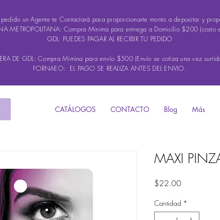
u pedido un Agente te Contactará para proporcionarte monto a depositar y propo
A METROPOLITANA: Compra Minima para entrega a Domicilio $200 (costo 
GDL: PUEDES PAGAR AL RECIBIR TU PEDIDO
A DE GDL: Compra Mimina para envío $500 (Envío se cotiza una vez surtido
FORNAEO: EL PAGO SE REALIZA ANTES DEL ENVIO.
CATÁLOGOS
CONTACTO
Blog
Más
MAXI PINZ
Precio
$22.00
Cantidad
*