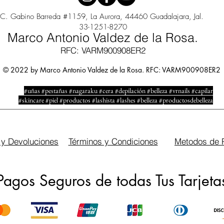
C. Gabino Barreda #1159, La Aurora, 44460 Guadalajara, Jal.
33-1251-8270
Marco Antonio Valdez de la Rosa.
RFC: VARM900908ER2
© 2022 by Marco Antonio Valdez de la Rosa. RFC: VARM900908ER2
#uñas #pestañas #nagaraku #cera #depilación #belleza #vrnails #capilar
#skincare #piel #productos #lashista #lashes #belleza #productosdebelleza
 y Devoluciones
Términos y Condiciones
Metodos de 
Pagos Seguros de todas Tus Tarjeta