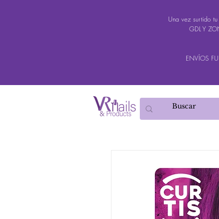
Una vez surtido t
GDL Y ZON
ENVÍOS FUER