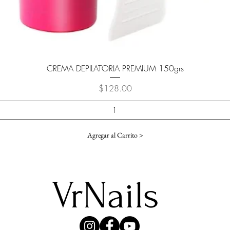
Vista rápida
CREMA DEPILATORIA PREMIUM 150grs
Precio
$128.00
Agregar al Carrito >
VrNails