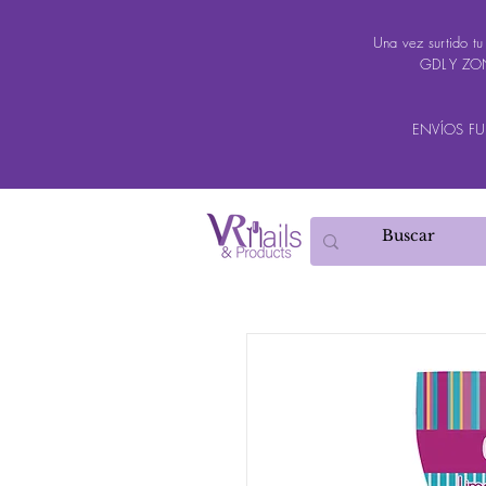
Una vez surtido t
GDL Y ZON
ENVÍOS FUER