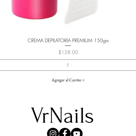
Vista rápida
CREMA DEPILATORIA PREMIUM 150grs
Precio
$128.00
Agregar al Carrito >
VrNails