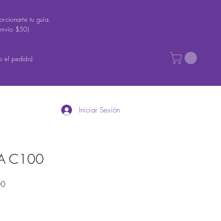
rcionarte tu guía.
envío $50)
 el pedido)
Iniciar Sesión
A C100
Precio
00
de
oferta