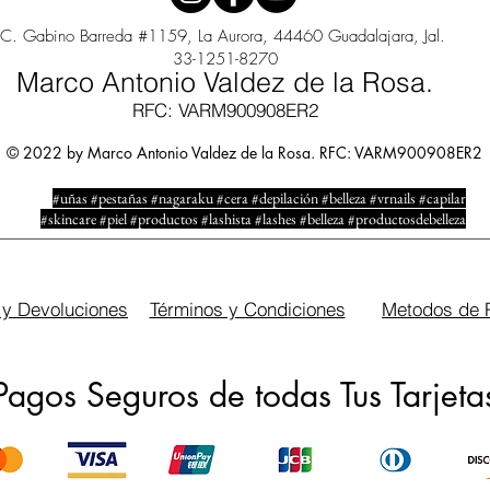
C. Gabino Barreda #1159, La Aurora, 44460 Guadalajara, Jal.
33-1251-8270
Marco Antonio Valdez de la Rosa.
RFC: VARM900908ER2
© 2022 by Marco Antonio Valdez de la Rosa. RFC: VARM900908ER2
#uñas #pestañas #nagaraku #cera #depilación #belleza #vrnails #capilar
#skincare #piel #productos #lashista #lashes #belleza #productosdebelleza
 y Devoluciones
Términos y Condiciones
Metodos de 
Pagos Seguros de todas Tus Tarjeta