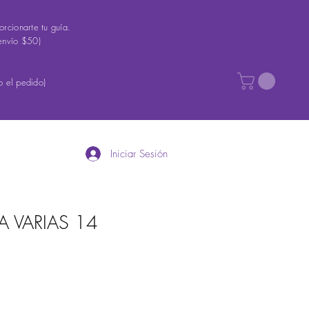
rcionarte tu guía.
envío $50)
 el pedido)
Iniciar Sesión
A VARIAS 14
io
ta