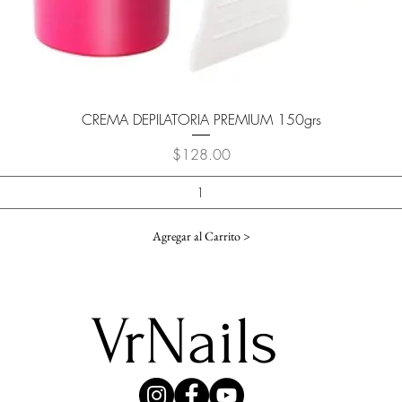
Vista rápida
CREMA DEPILATORIA PREMIUM 150grs
Precio
$128.00
Agregar al Carrito >
VrNails