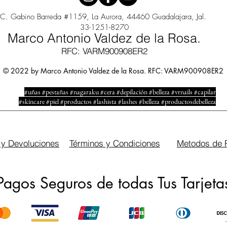
C. Gabino Barreda #1159, La Aurora, 44460 Guadalajara, Jal.
33-1251-8270
Marco Antonio Valdez de la Rosa.
RFC: VARM900908ER2
© 2022 by Marco Antonio Valdez de la Rosa. RFC: VARM900908ER2
#uñas #pestañas #nagaraku #cera #depilación #belleza #vrnails #capilar
#skincare #piel #productos #lashista #lashes #belleza #productosdebelleza
 y Devoluciones
Términos y Condiciones
Metodos de 
Pagos Seguros de todas Tus Tarjeta