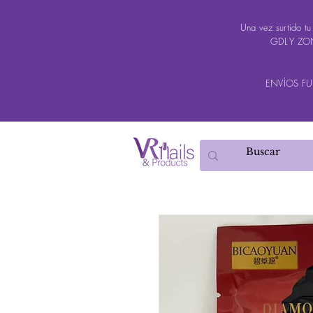
Una vez surtido t
GDL Y ZON
ENVÍOS FUER