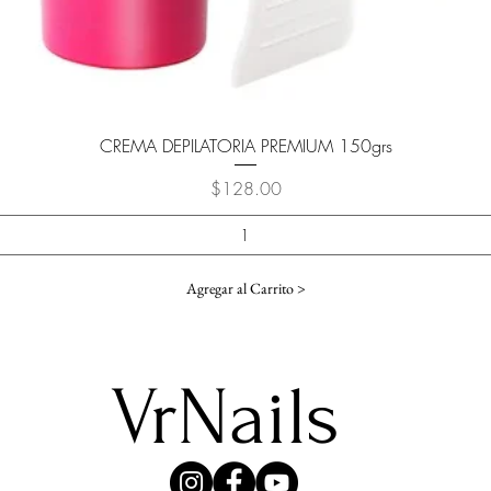
Vista rápida
CREMA DEPILATORIA PREMIUM 150grs
Precio
$128.00
Agregar al Carrito >
VrNails