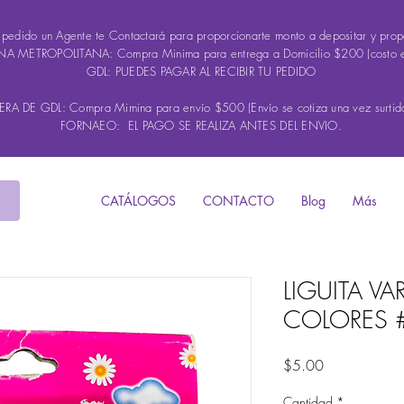
u pedido un Agente te Contactará para proporcionarte monto a depositar y propo
A METROPOLITANA: Compra Minima para entrega a Domicilio $200 (costo 
GDL: PUEDES PAGAR AL RECIBIR TU PEDIDO
A DE GDL: Compra Mimina para envío $500 (Envío se cotiza una vez surtido
FORNAEO: EL PAGO SE REALIZA ANTES DEL ENVIO.
CATÁLOGOS
CONTACTO
Blog
Más
LIGUITA VA
COLORES 
Precio
$5.00
Cantidad
*