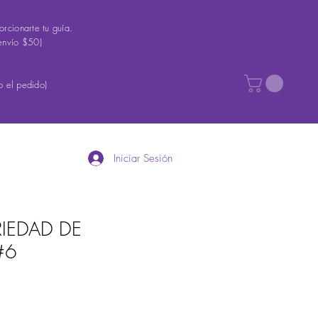
rcionarte tu guía.
envío $50)
 el pedido)
Iniciar Sesión
RIEDAD DE
#6