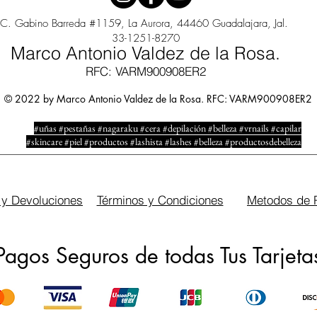
C. Gabino Barreda #1159, La Aurora, 44460 Guadalajara, Jal.
33-1251-8270
Marco Antonio Valdez de la Rosa.
RFC: VARM900908ER2
© 2022 by Marco Antonio Valdez de la Rosa. RFC: VARM900908ER2
#uñas #pestañas #nagaraku #cera #depilación #belleza #vrnails #capilar
#skincare #piel #productos #lashista #lashes #belleza #productosdebelleza
 y Devoluciones
Términos y Condiciones
Metodos de 
Pagos Seguros de todas Tus Tarjeta