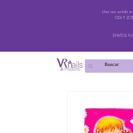
Una vez surtido t
GDL Y ZON
ENVÍOS FUER