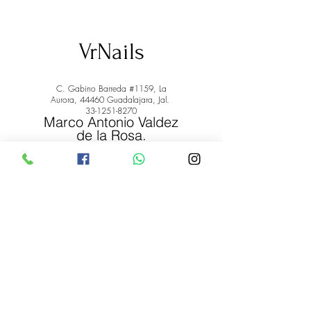
VrNails
C. Gabino Barreda #1159, La
Aurora, 44460 Guadalajara, Jal.
33-1251-8270
Marco Antonio Valdez
de la Rosa.
RFC: VARM900908ER2
© 2022 by Marco Antonio Valdez
de la Rosa. RFC:
VARM900908ER2
#uñas #pestañas #nagaraku #cera #depilación
#belleza #vrnails #capilar #skincare #piel #productos
#lashista #lashes #belleza #productosdebelleza
Envíos y Devoluciones