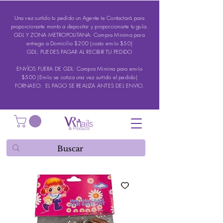
Una vez surtido tu pedido un Agente te Contactará para
proporcionarte monto a depositar y proporcionarte tu guía.
GDL Y ZONA METROPOLITANA: Compra Minima para
entrega a Domicilio $200 (costo envío $50)
GDL: PUEDES PAGAR AL RECIBIR TU PEDIDO
ENVÍOS FUERA DE GDL: Compra Mimina para envío
$500 (Envío se cotiza una vez surtido el pedido)
FORNAEO: EL PAGO SE REALIZA ANTES DEL ENVIO.