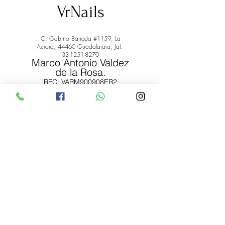
VrNails
C. Gabino Barreda #1159, La
Aurora, 44460 Guadalajara, Jal.
33-1251-8270
Marco Antonio Valdez
de la Rosa.
RFC: VARM900908ER2
© 2022 by Marco Antonio Valdez
de la Rosa. RFC:
VARM900908ER2
#uñas #pestañas #nagaraku #cera #depilación
#belleza #vrnails #capilar #skincare #piel #productos
#lashista #lashes #belleza #productosdebelleza
Envíos y Devoluciones
Términos y Condiciones