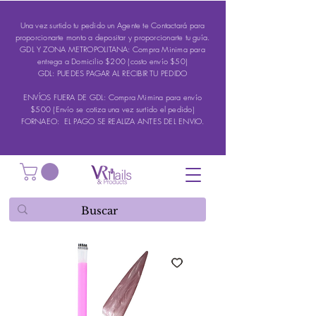
Una vez surtido tu pedido un Agente te Contactará para
proporcionarte monto a depositar y proporcionarte tu guía.
GDL Y ZONA METROPOLITANA: Compra Minima para
entrega a Domicilio $200 (costo envío $50)
GDL: PUEDES PAGAR AL RECIBIR TU PEDIDO
ENVÍOS FUERA DE GDL: Compra Mimina para envío
$500 (Envío se cotiza una vez surtido el pedido)
FORNAEO: EL PAGO SE REALIZA ANTES DEL ENVIO.