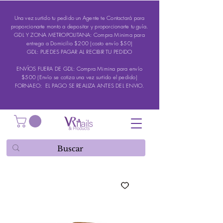
Una vez surtido tu pedido un Agente te Contactará para
proporcionarte monto a depositar y proporcionarte tu guía.
GDL Y ZONA METROPOLITANA: Compra Minima para
entrega a Domicilio $200 (costo envío $50)
GDL: PUEDES PAGAR AL RECIBIR TU PEDIDO
ENVÍOS FUERA DE GDL: Compra Mimina para envío
$500 (Envío se cotiza una vez surtido el pedido)
FORNAEO: EL PAGO SE REALIZA ANTES DEL ENVIO.