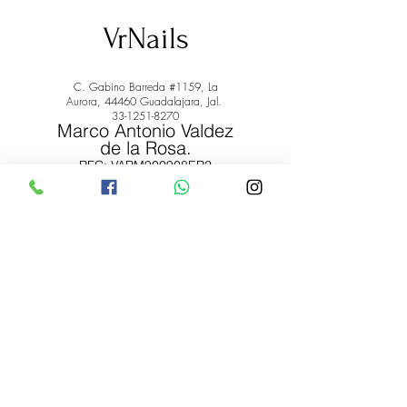
VrNails
C. Gabino Barreda #1159, La
Aurora, 44460 Guadalajara, Jal.
33-1251-8270
Marco Antonio Valdez
de la Rosa.
RFC: VARM900908ER2
© 2022 by Marco Antonio Valdez
de la Rosa. RFC:
VARM900908ER2
#uñas #pestañas #nagaraku #cera #depilación
#belleza #vrnails #capilar #skincare #piel #productos
#lashista #lashes #belleza #productosdebelleza
Envíos y Devoluciones
Términos y Condiciones