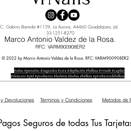
C. Gabino Barreda #1159, La Aurora, 44460 Guadalajara, Jal.
33-1251-8270
Marco Antonio Valdez de la Rosa.
RFC: VARM900908ER2
© 2022 by Marco Antonio Valdez de la Rosa. RFC: VARM900908ER2
#uñas #pestañas #nagaraku #cera #depilación #belleza #vrnails #capilar
#skincare #piel #productos #lashista #lashes #belleza #productosdebelleza
 y Devoluciones
Términos y Condiciones
Metodos de 
Pagos Seguros de todas Tus Tarjeta