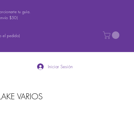
rcionarte tu guía.
envío $50)
 el pedido)
Iniciar Sesión
LAKE VARIOS