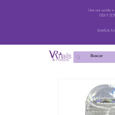
Una vez surtido t
GDL Y ZON
ENVÍOS FUER