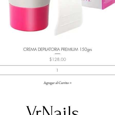
Vista rápida
CREMA DEPILATORIA PREMIUM 150grs
Precio
$128.00
Agregar al Carrito >
VrNails