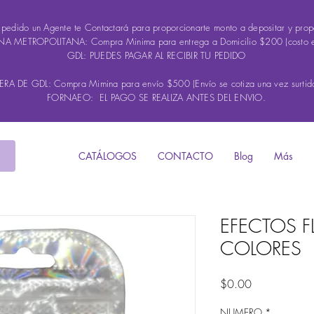
u pedido un Agente te Contactará para proporcionarte monto a depositar y propo
A METROPOLITANA: Compra Minima para entrega a Domicilio $200 (costo 
GDL: PUEDES PAGAR AL RECIBIR TU PEDIDO
A DE GDL: Compra Mimina para envío $500 (Envío se cotiza una vez surtido
FORNAEO: EL PAGO SE REALIZA ANTES DEL ENVIO.
CATÁLOGOS
CONTACTO
Blog
Más
EFECTOS F
COLORES
Precio
$0.00
NUMERO
*