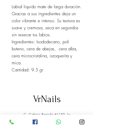
Labial liquido mate de larga duración.
Gracias a sus ingredientes deja un
color vibrante e intenso. Su textura es
suave y cremosa, seca en segundos
sin resecar tus labios.
Ingredientes: Isododecano, poli
buteno, cera de abejas, cera alba,
cera microcristalina, ozoquerita y
mica.
Cantidad: 9.5 gr
VrNails
C. Gabino Barreda #1159, La
Aurora, 44460 Guadalajara, Jal.
33-1251-8270
Marco Antonio Valdez