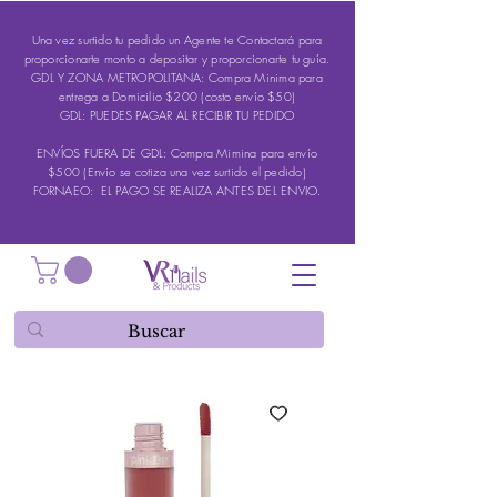
Una vez surtido tu pedido un Agente te Contactará para
proporcionarte monto a depositar y proporcionarte tu guía.
GDL Y ZONA METROPOLITANA: Compra Minima para
entrega a Domicilio $200 (costo envío $50)
GDL: PUEDES PAGAR AL RECIBIR TU PEDIDO
ENVÍOS FUERA DE GDL: Compra Mimina para envío
$500 (Envío se cotiza una vez surtido el pedido)
FORNAEO: EL PAGO SE REALIZA ANTES DEL ENVIO.