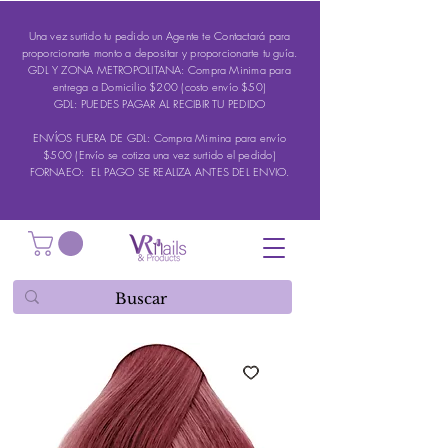
Una vez surtido tu pedido un Agente te Contactará para
proporcionarte monto a depositar y proporcionarte tu guía.
GDL Y ZONA METROPOLITANA: Compra Minima para
entrega a Domicilio $200 (costo envío $50)
GDL: PUEDES PAGAR AL RECIBIR TU PEDIDO
ENVÍOS FUERA DE GDL: Compra Mimina para envío
$500 (Envío se cotiza una vez surtido el pedido)
FORNAEO: EL PAGO SE REALIZA ANTES DEL ENVIO.