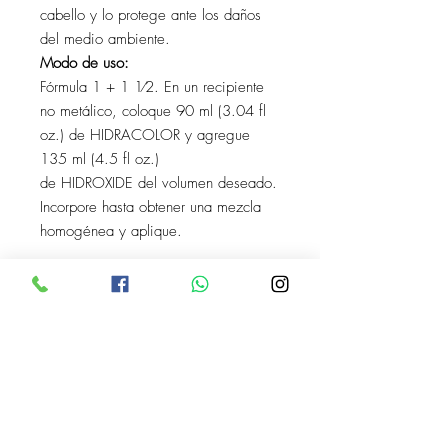
cabello y lo protege ante los daños
del medio ambiente.
Modo de uso:
Fórmula 1 + 1 1⁄2. En un recipiente
no metálico, coloque 90 ml (3.04 fl
oz.) de HIDRACOLOR y agregue
135 ml (4.5 fl oz.)
de HIDROXIDE del volumen deseado.
Incorpore hasta obtener una mezcla
homogénea y aplique.
VrNails
C. Gabino Barreda #1159, La
Aurora, 44460 Guadalajara, Jal.
33-1251-8270
Marco Antonio Valdez