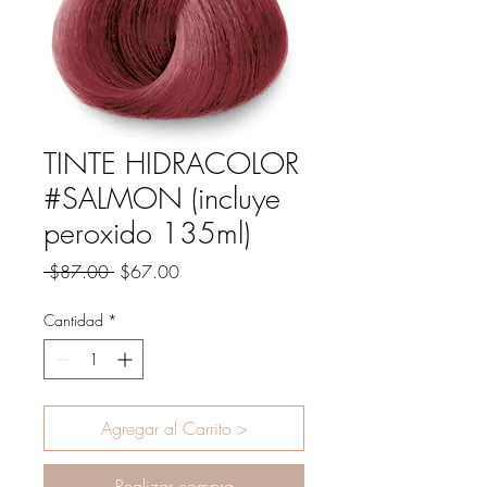
TINTE HIDRACOLOR
#SALMON (incluye
peroxido 135ml)
Precio
Precio
 $87.00 
$67.00
de
oferta
Cantidad
*
Agregar al Carrito >
Realizar compra