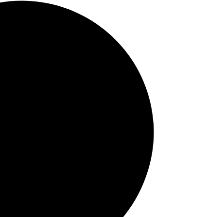
porcionarte tu guía.
 envío $50)
ido el pedido)