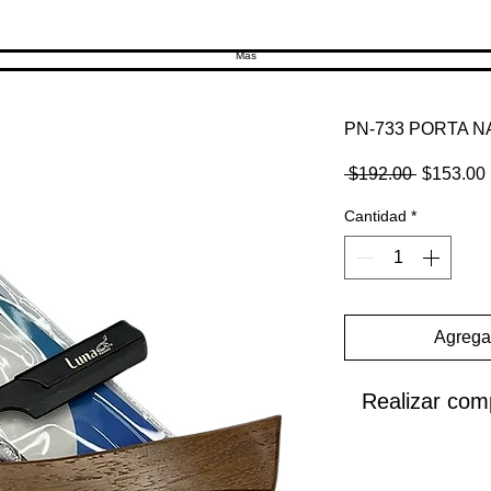
Más
PN-733 PORTA 
Precio
 $192.00 
$153.00
Cantidad
*
Agregar
Realizar com