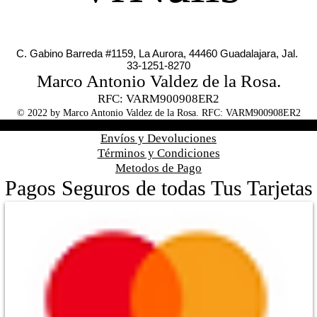
C. Gabino Barreda #1159, La Aurora, 44460 Guadalajara, Jal.
33-1251-8270
Marco Antonio Valdez de la Rosa.
RFC: VARM900908ER2
© 2022 by Marco Antonio Valdez de la Rosa. RFC: VARM900908ER2
#pestañas #nagaraku #cera #depilación #belleza #vrnails #capilar #ski
Envíos y Devoluciones
Términos y Condiciones
Metodos de Pago
Pagos Seguros de todas Tus Tarjetas