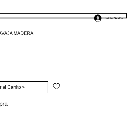
Iniciar Sesión
NAVAJA MADERA
Precio
de
oferta
 al Carrito >
pra