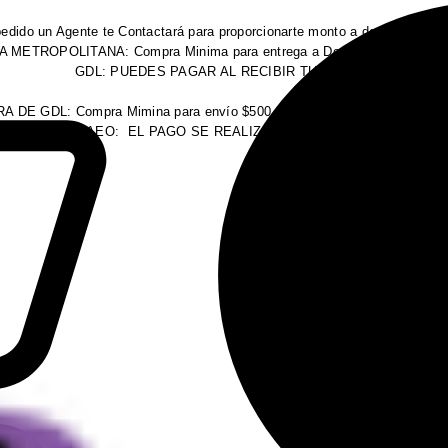
pedido un Agente te Contactará para proporcionarte monto a depositar y pro
 METROPOLITANA: Compra Minima para entrega a Domicilio $200 (costo
GDL: PUEDES PAGAR AL RECIBIR TU PEDIDO
DE GDL: Compra Mimina para envío $500 (Envío se cotiza una vez surt
FORNAEO: EL PAGO SE REALIZA ANTES DEL ENVIO.