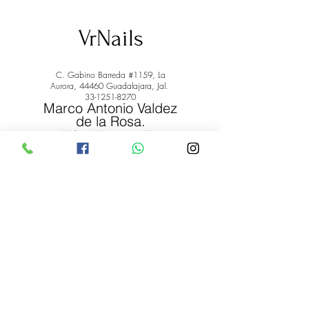
VrNails
C. Gabino Barreda #1159, La
Aurora, 44460 Guadalajara, Jal.
33-1251-8270
Marco Antonio Valdez
de la Rosa.
RFC: VARM900908ER2
© 2022 by Marco Antonio Valdez
de la Rosa. RFC:
VARM900908ER2
#uñas #pestañas #nagaraku #cera #depilación
#belleza #vrnails #capilar #skincare #piel #productos
#lashista #lashes #belleza #productosdebelleza
Envíos y Devoluciones