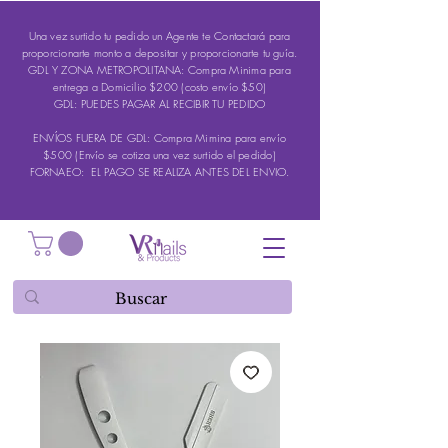
Una vez surtido tu pedido un Agente te Contactará para
proporcionarte monto a depositar y proporcionarte tu guía.
GDL Y ZONA METROPOLITANA: Compra Minima para
entrega a Domicilio $200 (costo envío $50)
GDL: PUEDES PAGAR AL RECIBIR TU PEDIDO
ENVÍOS FUERA DE GDL: Compra Mimina para envío
$500 (Envío se cotiza una vez surtido el pedido)
FORNAEO: EL PAGO SE REALIZA ANTES DEL ENVIO.